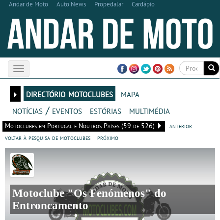
Andar de Moto
Auto News
Propedalar
Cardápio
Toggle
navigation
directório motoclubes
mapa
notícias / eventos
estórias
multimédia
Motoclubes em Portugal e Noutros Países (59 de 526)
anterior
voltar à pesquisa de motoclubes
próximo
Motoclube "Os Fenómenos" do
Entroncamento