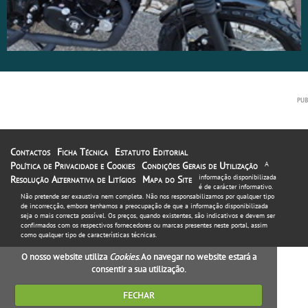
Contactos
Ficha Técnica
Estatuto Editorial
Política de Privacidade e Cookies
Condições Gerais de Utilização
A
informação disponibilizada
Resolução Alternativa de Litígios
Mapa do Site
é de carácter informativo.
Não pretende ser exaustiva nem completa. Não nos responsabilizamos por qualquer tipo
de incorrecção, embora tenhamos a preocupação de que a informação disponibilizada
seja o mais correcta possível. Os preços, quando existentes, são indicativos e devem ser
confirmados com os respectivos fornecedores ou marcas presentes neste portal, assim
como qualquer tipo de características técnicas.
O nosso website utiliza
Cookies
. Ao navegar no website estará a
consentir a sua utilização.
FECHAR