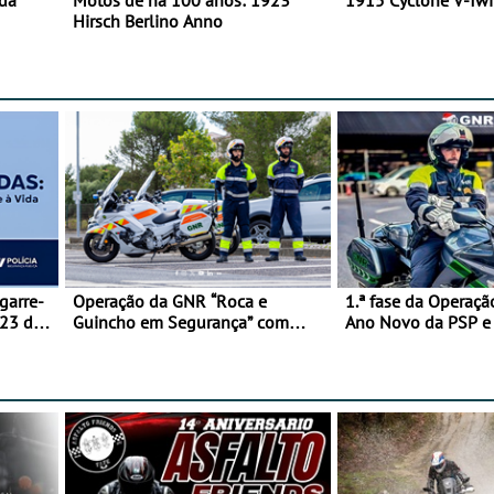
 da
Motos de há 100 anos: 1923
1915 Cyclone V-Tw
Hirsch Berlino Anno
garre-
Operação da GNR “Roca e
1.ª fase da Operaçã
 23 de
Guincho em Segurança” com
Ano Novo da PSP 
resultados que merecem reflexão
trágica