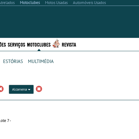
Atrelados
Motoclubes
Motos Usadas
Automóveis Usados
ÕES
SERVIÇOS
MOTOCLUBES
REVISTA
estórias
multimédia
Alcanena
ote 7 -