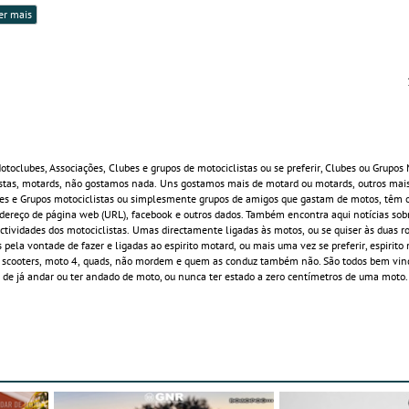
er mais
toclubes, Associações, Clubes e grupos de motociclistas ou se preferir, Clubes ou Grupos 
istas, motards, não gostamos nada. Uns gostamos mais de motard ou motards, outros mais
lubes e Grupos motociclistas ou simplesmente grupos de amigos que gastam de motos, têm
endereço de página web (URL), facebook e outros dados. Também encontra aqui notícias sob
actividades dos motociclistas. Umas directamente ligadas às motos, ou se quiser às duas r
s pela vontade de fazer e ligadas ao espirito motard, ou mais uma vez se preferir, espirito
s, scooters, moto 4, quads, não mordem e quem as conduz também não. São todos bem vi
de já andar ou ter andado de moto, ou nunca ter estado a zero centímetros de uma moto.