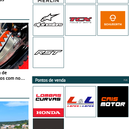
a de
tos com nova
Pontos de venda
 JawX