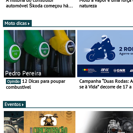
A história do construtor
Moto a vapor é uma força
automóvel Škoda começou há
natureza
mais de 120 anos nas duas
rodas!
Moto dicas
Pedro Pereira
12 Dicas para poupar
Campanha “Duas Rodas: A
Opinião
se à Vida” decorre de 17 a
combustível
março
Eventos