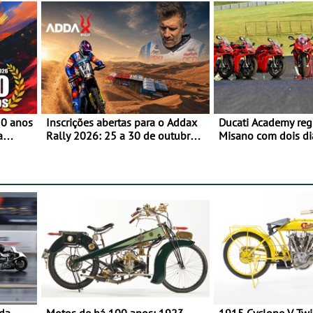
50 anos
Inscrições abertas para o Addax
Ducati Academy reg
a
Rally 2026: 25 a 30 de outubro -
Misano com dois di
o
Proposta de participação com o
à condução em circu
Team Bianchi Prata
e 23 de setembro, 
World Circuit