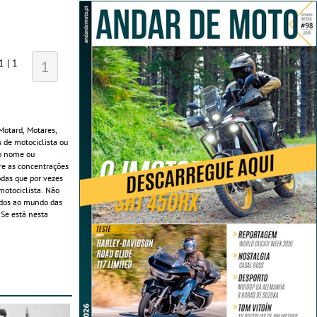
1 | 1
1
Motard, Motares,
 de motociclista ou
 o nome ou
re as concentrações
odas que por vezes
 motociclista. Não
ndos ao mundo das
 Se está nesta