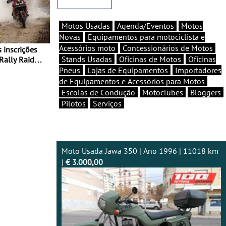
Motos Usadas
Agenda/Eventos
Motos
Novas
Equipamentos para motociclista e
Acessórios moto
Concessionários de Motos
Stands Usadas
Oficinas de Motos
Oficinas
Rally Raid
Pneus
Lojas de Equipamentos
Importadores
de Equipamentos e Acessórios para Motos
Escolas de Condução
Motoclubes
Bloggers
Pilotos
Serviços
Moto Usada Jawa 350 | Ano 1996 | 11018 km
|
€ 3.000,00