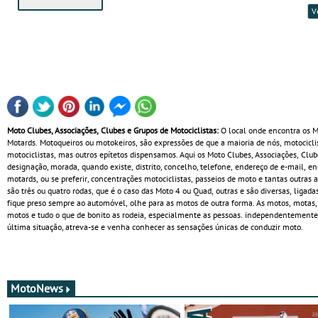
V
Moto Clubes, Associações, Clubes e Grupos de Motociclistas:
O local onde encontra os Mo
Motards. Motoqueiros ou motokeiros, são expressões de que a maioria de nós, motocicl
motociclistas, mas outros epítetos dispensamos. Aqui os Moto Clubes, Associações, C
designação, morada, quando existe, distrito, concelho, telefone, endereço de e-mail, 
motards, ou se preferir, concentrações motociclistas, passeios de moto e tantas outras 
são três ou quatro rodas, que é o caso das Moto 4 ou Quad, outras e são diversas, ligada
fique preso sempre ao automóvel, olhe para as motos de outra forma. As motos, mota
motos e tudo o que de bonito as rodeia, especialmente as pessoas. independentemente 
última situação, atreva-se e venha conhecer as sensações únicas de conduzir moto.
MotoNews