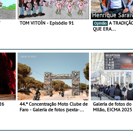
Henrique Sarai
7
TOM VITOÍN - Episódio 91
A TRADIÇÃO AINDA É O
Opinião
QUE ERA…
26
44.ª Concentração Moto Clube de
Galeria de fotos do
Faro - Galeria de fotos (sexta-
Milão, EICMA 2025 
feira)