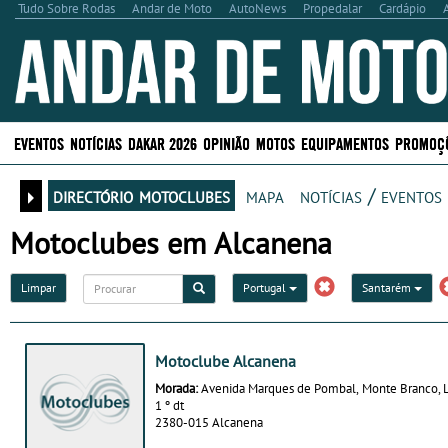
Tudo Sobre Rodas
Andar de Moto
AutoNews
Propedalar
Cardápio
EVENTOS
NOTÍCIAS
DAKAR 2026
OPINIÃO
MOTOS
EQUIPAMENTOS
PROMOÇ
directório motoclubes
mapa
notícias / eventos
Motoclubes em Alcanena
Limpar
Portugal
Santarém
Motoclube Alcanena
Morada:
Avenida Marques de Pombal, Monte Branco, L
1 º dt
2380-015 Alcanena