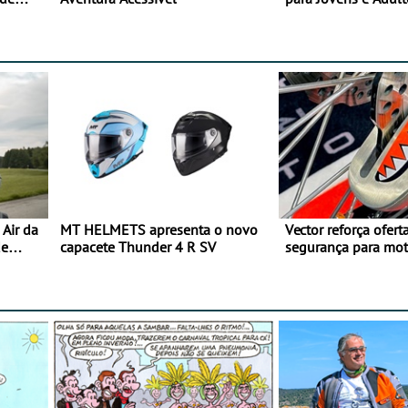
Air da
MT HELMETS apresenta o novo
Vector reforça ofert
de
capacete Thunder 4 R SV
segurança para mo
gama de cadeados