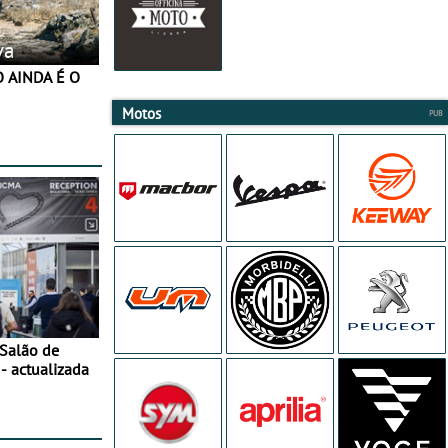
va
Motos
 Salão de
- actualizada