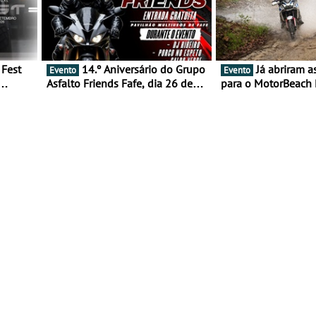
14.º Aniversário do Grupo
Já abriram as inscrições
Evento
Evento
Asfalto Friends Fafe, dia 26 de
para o MotorBeach 
duas
setembro de 2026
2026
tejo