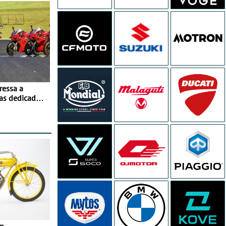
ressa a
as dedicados
ito - Dias 22
no Misano