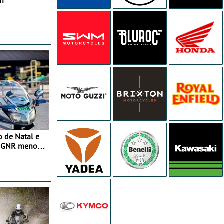
in
o de Natal e
e GNR menos