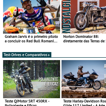
Graham Jarvis é o primeiro piloto
Norton Dominator 88:
a concluir os Red Bull Romaniacs
diretamente das Terras de
numa moto elétrica
Majestade
Test-Drives e Comparativos
Teste QJMotor SRT 450RX -
Teste Harley-Davidson Ro
Polivalente e Eficaz
Glide 117 Limited - A Arte