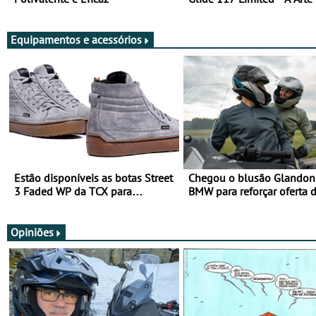
Viajar Longe
Equipamentos e acessórios
Estão disponíveis as botas Street
Chegou o blusão Glandon 
3 Faded WP da TCX para
BMW para reforçar oferta 
utilização durante todo o ano
equipamento de verão
Opiniões