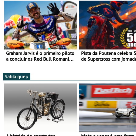
Graham Jarvis é o primeiro piloto
Pista da Poutena celebra 
a concluir os Red Bull Romaniacs
de Supercross com jornad
numa moto elétrica
dupla, dias 1 e 2 de agost
Sabia que