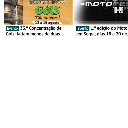
33.ª Concentração de
1.ª edição do Moto Fest
Evento
Evento
Góis: faltam menos de duas
em Serpa, dias 18 a 20 de
semanas! - De 13 a 16 de agosto
setembro - A cultura das 
rodas invade o Baixo Alen