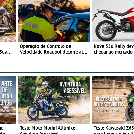
Operação de Controlo de
Kove 350 Rally de
 Sua
Velocidade Roadpol decorre até
chegar ao mercado
9 de agosto
ad
Teste Moto Morini Alltrhike -
Teste Kawasaki Z65
 de
Aventura Acessível
para Jovens e Adult