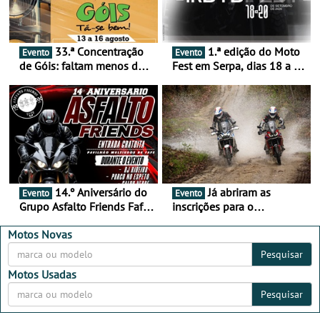
33.ª Concentração
1.ª edição do Moto
Evento
Evento
de Góis: faltam menos de
Fest em Serpa, dias 18 a 20
duas semanas! - De 13 a
de setembro - A cultura das
16 de agosto
duas rodas invade o Baixo
Alentejo
14.º Aniversário do
Já abriram as
Evento
Evento
Grupo Asfalto Friends Fafe,
inscrições para o
dia 26 de setembro de
MotorBeach Rally Raid
2026
2026
Motos Novas
Pesquisar
Motos Usadas
Pesquisar