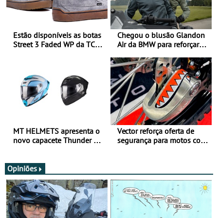
Estão disponíveis as botas
Chegou o blusão Glandon
Street 3 Faded WP da TCX
Air da BMW para reforçar
para utilização durante
oferta de equipamento de
todo o ano
verão
MT HELMETS apresenta o
Vector reforça oferta de
novo capacete Thunder 4 R
segurança para motos com
SV
nova gama de cadeados
JawX
Opiniões