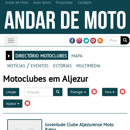
Andar de Moto
Auto News
Propedalar
Cardápio
Toggle
navigation
directório motoclubes
mapa
notícias / eventos
estórias
multimédia
Motoclubes em Aljezur
Limpar
Portugal
Faro
Aljezur
Juventude Clube Aljezurense Moto
Ratos