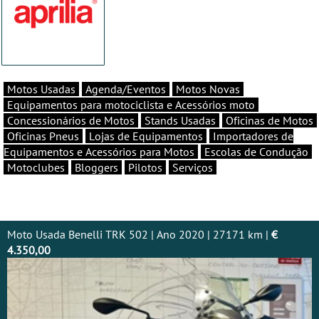
Motos Usadas
Agenda/Eventos
Motos Novas
Equipamentos para motociclista e Acessórios moto
Concessionários de Motos
Stands Usadas
Oficinas de Motos
Oficinas Pneus
Lojas de Equipamentos
Importadores de
Equipamentos e Acessórios para Motos
Escolas de Condução
Motoclubes
Bloggers
Pilotos
Serviços
Moto Usada Benelli TRK 502 | Ano 2020 | 27171 km |
€
4.350,00