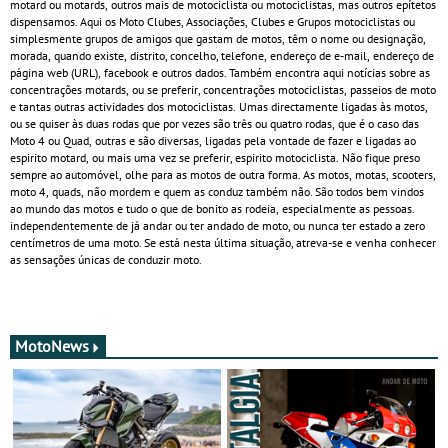
motard ou motards, outros mais de motociclista ou motociclistas, mas outros epítetos
dispensamos. Aqui os Moto Clubes, Associações, Clubes e Grupos motociclistas ou
simplesmente grupos de amigos que gastam de motos, têm o nome ou designação,
morada, quando existe, distrito, concelho, telefone, endereço de e-mail, endereço de
página web (URL), facebook e outros dados. Também encontra aqui notícias sobre as
concentrações motards, ou se preferir, concentrações motociclistas, passeios de moto
e tantas outras actividades dos motociclistas. Umas directamente ligadas às motos,
ou se quiser às duas rodas que por vezes são três ou quatro rodas, que é o caso das
Moto 4 ou Quad, outras e são diversas, ligadas pela vontade de fazer e ligadas ao
espirito motard, ou mais uma vez se preferir, espirito motociclista. Não fique preso
sempre ao automóvel, olhe para as motos de outra forma. As motos, motas, scooters,
moto 4, quads, não mordem e quem as conduz também não. São todos bem vindos
ao mundo das motos e tudo o que de bonito as rodeia, especialmente as pessoas.
independentemente de já andar ou ter andado de moto, ou nunca ter estado a zero
centímetros de uma moto. Se está nesta última situação, atreva-se e venha conhecer
as sensações únicas de conduzir moto.
MotoNews