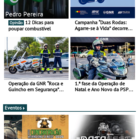
Pedro Pereira
12 Dicas para
Campanha “Duas Rodas:
Opinião
Agarre-se à Vida” decorre
poupar combustível
de 17 a 23 de março
Operação da GNR “Roca e
1.ª fase da Operação de
Guincho em Segurança”
Natal e Ano Novo da PSP e
com resultados que
GNR menos trágica
merecem reflexão
Eventos