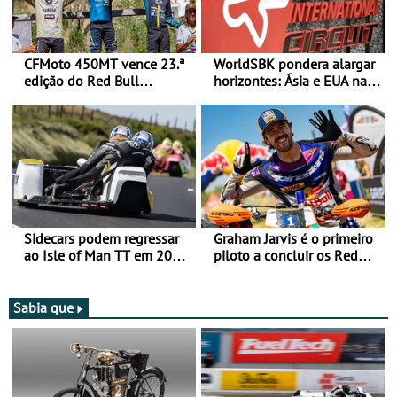
CFMoto 450MT vence 23.ª
WorldSBK pondera alargar
edição do Red Bull
horizontes: Ásia e EUA na
Romaniacs nas 3
mira para 2027
Categorias Adventure -
Vitória na Ultimate, Core e
Lite
Sidecars podem regressar
Graham Jarvis é o primeiro
ao Isle of Man TT em 2027
piloto a concluir os Red
após revisão de segurança
Bull Romaniacs numa
moto elétrica
Sabia que