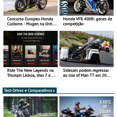
Concurso Europeu Honda
Honda VFR 400R: genes de
Customs - Mugen na linha
competição
da frente, vote nela para
ganhar
Ride The New Legends na
Sidecars podem regressar
Triumph Lisboa, dias 7 e 8
ao Isle of Man TT em 2027
de agosto
após revisão de segurança
Test-Drives e Comparativos