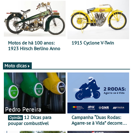
duas rodas!
Motos de há 100 anos:
1915 Cyclone V-Twin
1923 Hirsch Berlino Anno
Moto dicas
Pedro Pereira
12 Dicas para
Campanha “Duas Rodas:
Opinião
Agarre-se à Vida” decorre
poupar combustível
de 17 a 23 de março