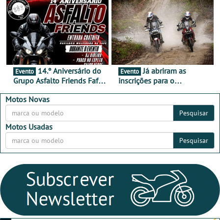
16 de agosto
duas rodas invade o Baixo
Alentejo
14.º Aniversário do
Já abriram as
Evento
Evento
Grupo Asfalto Friends Fafe,
inscrições para o
dia 26 de setembro de
MotorBeach Rally Raid
2026
2026
Motos Novas
Pesquisar
Motos Usadas
Pesquisar