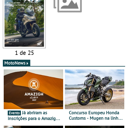
1 de 25
MotoNews
Já abriram as
Concurso Europeu Honda
Evento
Customs - Mugen na linha
inscrições para o Amazigh
da frente, vote nela para
Raid 2027, que decorre em