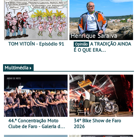
Henrique Saraiva
TOM VITOÍN - Episódio 91
A TRADIÇÃO AINDA
Opinião
É O QUE ERA…
Multimédia
44.ª Concentração Moto
34º Bike Show de Faro
Clube de Faro - Galeria de
2026
fotos (sábado)