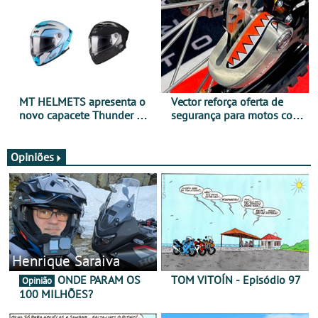
todo o ano
verão
MT HELMETS apresenta o
Vector reforça oferta de
novo capacete Thunder 4 R
segurança para motos com
SV
nova gama de cadeados
JawX
Opiniões
Henrique Saraiva
ONDE PARAM OS
TOM VITOÍN - Episódio 97
Opinião
100 MILHÕES?