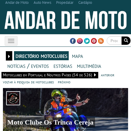
Andar de Moto
Auto News
Propedalar
Cardápio
Toggle
navigation
directório motoclubes
mapa
notícias / eventos
estórias
multimédia
Motoclubes em Portugal e Noutros Países (54 de 526)
anterior
voltar à pesquisa de motoclubes
próximo
Moto Clube Os Trinca Cereja