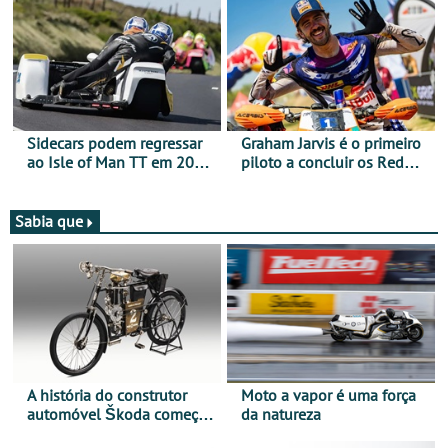
Categorias Adventure -
Vitória na Ultimate, Core e
Lite
Sidecars podem regressar
Graham Jarvis é o primeiro
ao Isle of Man TT em 2027
piloto a concluir os Red
após revisão de segurança
Bull Romaniacs numa
moto elétrica
Sabia que
A história do construtor
Moto a vapor é uma força
automóvel Škoda começou
da natureza
há mais de 120 anos nas