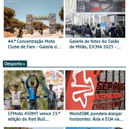
44.ª Concentração Moto
Galeria de fotos do Salão
Clube de Faro - Galeria de
de Milão, EICMA 2025 -
fotos (sexta-feira)
actualizada
Desporto
CFMoto 450MT vence 23.ª
WorldSBK pondera alargar
edição do Red Bull
horizontes: Ásia e EUA na
Romaniacs nas 3
mira para 2027