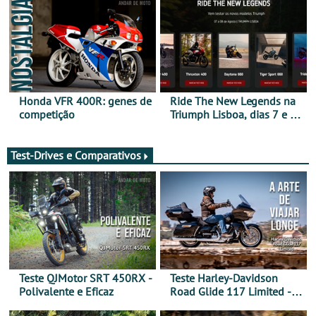
ganhar
Marrocos, de 23 abril a 1
maio - The ultimate
experience in Morocco
Honda VFR 400R: genes de
Ride The New Legends na
competição
Triumph Lisboa, dias 7 e 8
de agosto
Test-Drives e Comparativos
Teste QJMotor SRT 450RX -
Teste Harley-Davidson
Polivalente e Eficaz
Road Glide 117 Limited - A
Arte de Viajar Longe