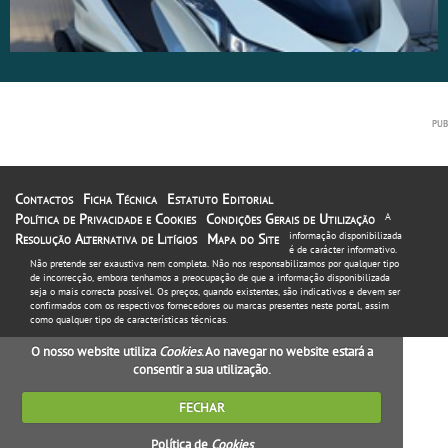
Contactos
Ficha Técnica
Estatuto Editorial
Política de Privacidade e Cookies
Condições Gerais de Utilização
A
informação disponibilizada
Resolução Alternativa de Litígios
Mapa do Site
é de carácter informativo.
Não pretende ser exaustiva nem completa. Não nos responsabilizamos por qualquer tipo
de incorrecção, embora tenhamos a preocupação de que a informação disponibilizada
seja o mais correcta possível. Os preços, quando existentes, são indicativos e devem ser
confirmados com os respectivos fornecedores ou marcas presentes neste portal, assim
como qualquer tipo de características técnicas.
O nosso website utiliza
Cookies
. Ao navegar no website estará a
consentir a sua utilização.
FECHAR
Política de
Cookies