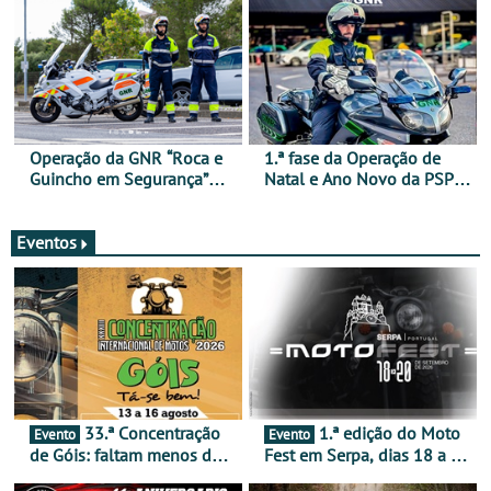
Operação da GNR “Roca e
1.ª fase da Operação de
Guincho em Segurança”
Natal e Ano Novo da PSP e
com resultados que
GNR menos trágica
merecem reflexão
Eventos
33.ª Concentração
1.ª edição do Moto
Evento
Evento
de Góis: faltam menos de
Fest em Serpa, dias 18 a 20
duas semanas! - De 13 a
de setembro - A cultura das