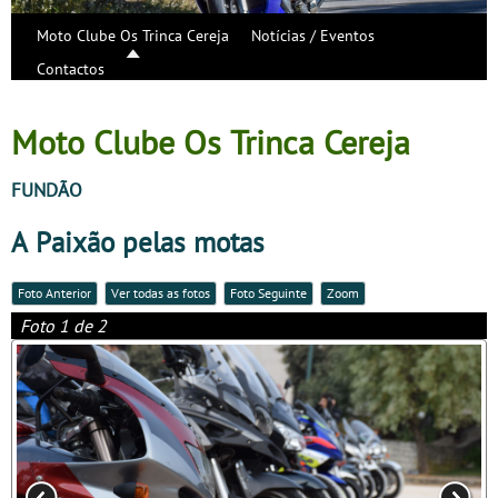
Moto Clube Os Trinca Cereja
Notícias / Eventos
Contactos
Moto Clube Os Trinca Cereja
FUNDÃO
A Paixão pelas motas
Foto Anterior
Ver todas as fotos
Foto Seguinte
Zoom
Foto 1 de 2