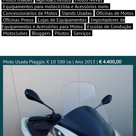
Equipamentos para motociclista e Acessórios moto
Concessionários de Motos
Stands Usadas
Oficinas de Motos
Oficinas Pneus
Lojas de Equipamentos
Importadores de
Equipamentos e Acessórios para Motos
Escolas de Condução
Motoclubes
Bloggers
Pilotos
Serviços
Moto Usada Piaggio X 10 500 i.e. | Ano 2013 |
€ 4.400,00