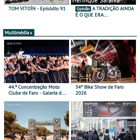
TOM VITOÍN - Episódio 91
A TRADIÇÃO AINDA
Opinião
É O QUE ERA…
Multimédia
44.ª Concentração Moto
34º Bike Show de Faro
Clube de Faro - Galeria de
2026
fotos (sábado)