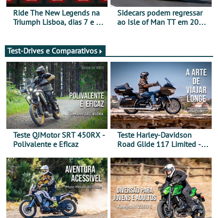
Ride The New Legends na
Sidecars podem regressar
Triumph Lisboa, dias 7 e 8
ao Isle of Man TT em 2027
de agosto
após revisão de segurança
Test-Drives e Comparativos
Teste QJMotor SRT 450RX -
Teste Harley-Davidson
Polivalente e Eficaz
Road Glide 117 Limited - A
Arte de Viajar Longe