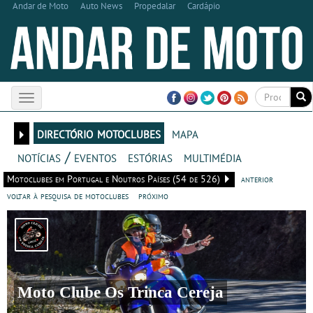
Andar de Moto
Auto News
Propedalar
Cardápio
Toggle
navigation
directório motoclubes
mapa
notícias / eventos
estórias
multimédia
Motoclubes em Portugal e Noutros Países (54 de 526)
anterior
voltar à pesquisa de motoclubes
próximo
Moto Clube Os Trinca Cereja