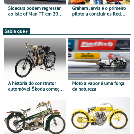
Sidecars podem regressar
Graham Jarvis é o primeiro
ao Isle of Man TT em 2027
piloto a concluir os Red
após revisão de segurança
Bull Romaniacs numa
moto elétrica
Sabia que
A história do construtor
Moto a vapor é uma força
automóvel Škoda começou
da natureza
há mais de 120 anos nas
duas rodas!