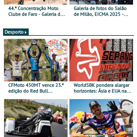
44.ª Concentração Moto
Galeria de fotos do Salão
Clube de Faro - Galeria de
de Milão, EICMA 2025 -
fotos (sexta-feira)
actualizada
Desporto
CFMoto 450MT vence 23.ª
WorldSBK pondera alargar
edição do Red Bull
horizontes: Ásia e EUA na
Romaniacs nas 3
mira para 2027
Categorias Adventure -
Vitória na Ultimate, Core e
Lite