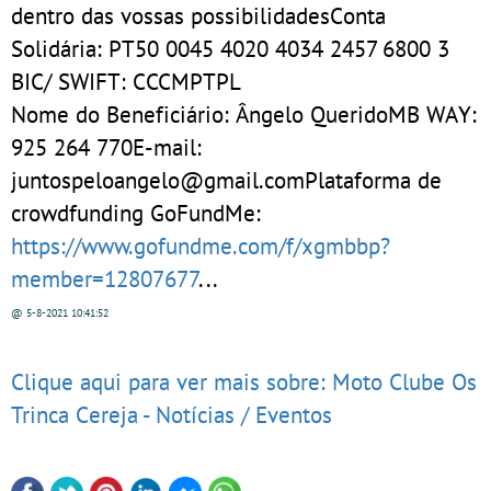
dentro das vossas possibilidadesConta
Solidária: PT50 0045 4020 4034 2457 6800 3
BIC/ SWIFT: CCCMPTPL
Nome do Beneficiário: Ângelo QueridoMB WAY:
925 264 770E-mail:
juntospeloangelo@gmail.comPlataforma de
crowdfunding GoFundMe:
https://www.gofundme.com/f/xgmbbp?
member=12807677
...
@ 5-8-2021
10:41:52
Clique aqui para ver mais sobre: Moto Clube Os
Trinca Cereja - Notícias / Eventos