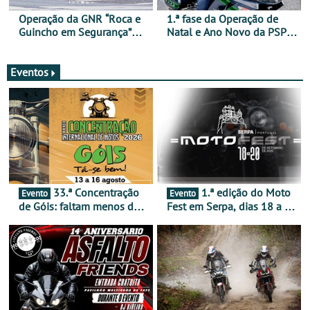
Operação da GNR “Roca e
1.ª fase da Operação de
Guincho em Segurança”
Natal e Ano Novo da PSP e
com resultados que
GNR menos trágica
merecem reflexão
Eventos
33.ª Concentração
1.ª edição do Moto
Evento
Evento
de Góis: faltam menos de
Fest em Serpa, dias 18 a 20
duas semanas! - De 13 a
de setembro - A cultura das
16 de agosto
duas rodas invade o Baixo
Alentejo