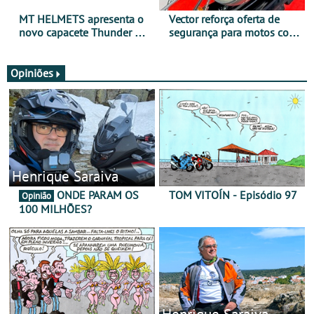
MT HELMETS apresenta o
Vector reforça oferta de
novo capacete Thunder 4 R
segurança para motos com
SV
nova gama de cadeados
JawX
Opiniões
Henrique Saraiva
ONDE PARAM OS
TOM VITOÍN - Episódio 97
Opinião
100 MILHÕES?
Henrique Saraiva