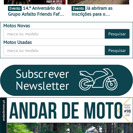
14.º Aniversário do
Já abriram as
Evento
Evento
Grupo Asfalto Friends Fafe,
inscrições para o
dia 26 de setembro de
MotorBeach Rally Raid
2026
2026
Motos Novas
Pesquisar
Motos Usadas
Pesquisar