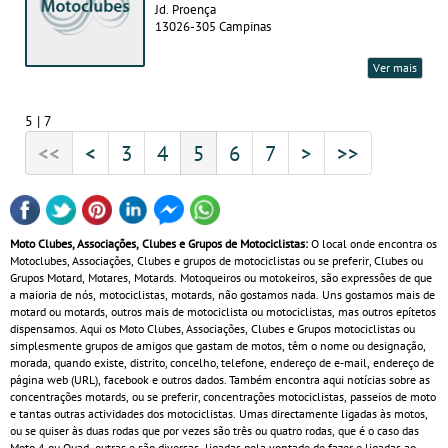
Jd. Proença
13026-305 Campinas
Ver mais
5 | 7
<<
<
3
4
5
6
7
>
>>
Moto Clubes, Associações, Clubes e Grupos de Motociclistas:
O local onde encontra os
Motoclubes, Associações, Clubes e grupos de motociclistas ou se preferir, Clubes ou
Grupos Motard, Motares, Motards. Motoqueiros ou motokeiros, são expressões de que
a maioria de nós, motociclistas, motards, não gostamos nada. Uns gostamos mais de
motard ou motards, outros mais de motociclista ou motociclistas, mas outros epítetos
dispensamos. Aqui os Moto Clubes, Associações, Clubes e Grupos motociclistas ou
simplesmente grupos de amigos que gastam de motos, têm o nome ou designação,
morada, quando existe, distrito, concelho, telefone, endereço de e-mail, endereço de
página web (URL), facebook e outros dados. Também encontra aqui notícias sobre as
concentrações motards, ou se preferir, concentrações motociclistas, passeios de moto
e tantas outras actividades dos motociclistas. Umas directamente ligadas às motos,
ou se quiser às duas rodas que por vezes são três ou quatro rodas, que é o caso das
Moto 4 ou Quad, outras e são diversas, ligadas pela vontade de fazer e ligadas ao