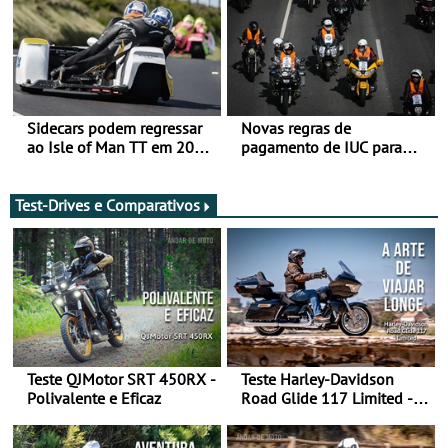
Sidecars podem regressar
Novas regras de
ao Isle of Man TT em 2027
pagamento de IUC para
após revisão de segurança
2028 - Com ano de
transição em 2027
Test-Drives e Comparativos
Teste QJMotor SRT 450RX -
Teste Harley-Davidson
Polivalente e Eficaz
Road Glide 117 Limited - A
Arte de Viajar Longe