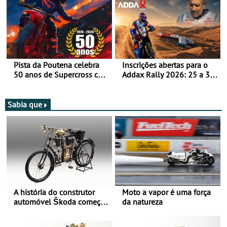
Pista da Poutena celebra
Inscrições abertas para o
50 anos de Supercross com
Addax Rally 2026: 25 a 30
jornada dupla, dias 1 e 2
de outubro - Proposta de
de agosto
participação com o Team
Bianchi Prata
Sabia que
A história do construtor
Moto a vapor é uma força
automóvel Škoda começou
da natureza
há mais de 120 anos nas
duas rodas!