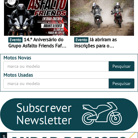
Alentejo
14.º Aniversário do
Já abriram as
Evento
Evento
Grupo Asfalto Friends Fafe,
inscrições para o
dia 26 de setembro de
MotorBeach Rally Raid
2026
2026
Motos Novas
Pesquisar
Motos Usadas
Pesquisar