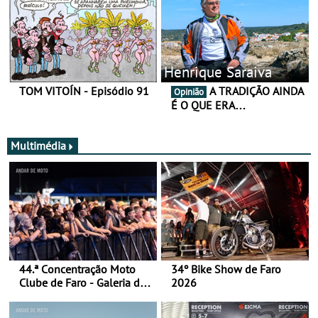
Henrique Saraiva
TOM VITOÍN - Episódio 91
A TRADIÇÃO AINDA
Opinião
É O QUE ERA…
Multimédia
44.ª Concentração Moto
34º Bike Show de Faro
Clube de Faro - Galeria de
2026
fotos (sábado)