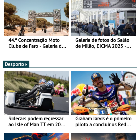
44.ª Concentração Moto
Galeria de fotos do Salão
Clube de Faro - Galeria de
de Milão, EICMA 2025 -
fotos (sexta-feira)
actualizada
Desporto
Sidecars podem regressar
Graham Jarvis é o primeiro
ao Isle of Man TT em 2027
piloto a concluir os Red
após revisão de segurança
Bull Romaniacs numa
moto elétrica