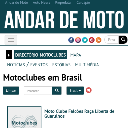
Andar de Moto
Auto News
Propedalar
Cardápio
Toggle
navigation
directório motoclubes
mapa
notícias / eventos
estórias
multimédia
Motoclubes em Brasil
Limpar
Brasil
Moto Clube Falcões Raça Liberta de
Guarulhos