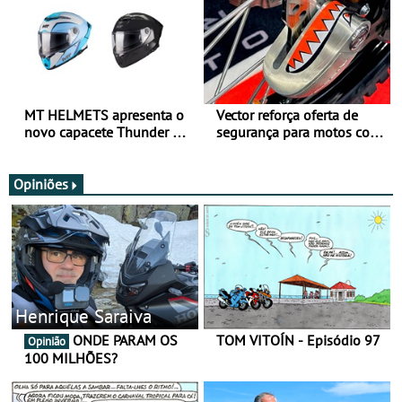
MT HELMETS apresenta o
Vector reforça oferta de
novo capacete Thunder 4 R
segurança para motos com
SV
nova gama de cadeados
JawX
Opiniões
Henrique Saraiva
ONDE PARAM OS
TOM VITOÍN - Episódio 97
Opinião
100 MILHÕES?