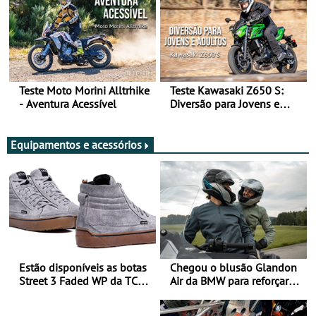
Teste Moto Morini Alltrhike
Teste Kawasaki Z650 S:
- Aventura Acessível
Diversão para Jovens e
Adultos
Equipamentos e acessórios
Estão disponíveis as botas
Chegou o blusão Glandon
Street 3 Faded WP da TCX
Air da BMW para reforçar
para utilização durante
oferta de equipamento de
todo o ano
verão