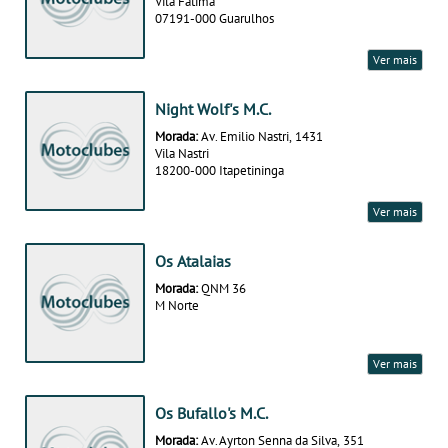
Vila Fatima
07191-000 Guarulhos
Ver mais
Night Wolf's M.C.
Morada:
Av. Emilio Nastri, 1431
Vila Nastri
18200-000 Itapetininga
Ver mais
Os Atalaias
Morada:
QNM 36
M Norte
Ver mais
Os Bufallo's M.C.
Morada:
Av. Ayrton Senna da Silva, 351