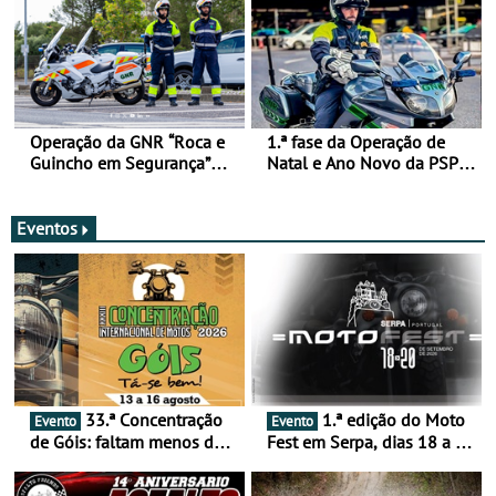
Operação da GNR “Roca e
1.ª fase da Operação de
Guincho em Segurança”
Natal e Ano Novo da PSP e
com resultados que
GNR menos trágica
merecem reflexão
Eventos
33.ª Concentração
1.ª edição do Moto
Evento
Evento
de Góis: faltam menos de
Fest em Serpa, dias 18 a 20
duas semanas! - De 13 a
de setembro - A cultura das
16 de agosto
duas rodas invade o Baixo