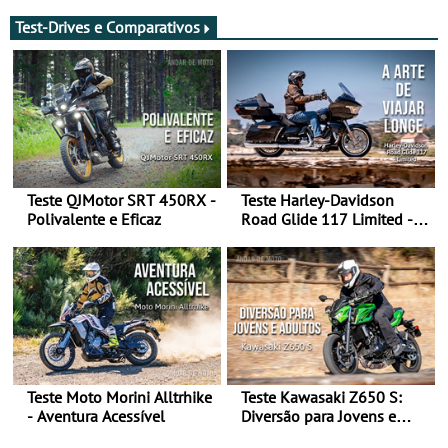
Marrocos, de 23 abril a 1
maio - The ultimate
Test-Drives e Comparativos
experience in Morocco
Teste QJMotor SRT 450RX -
Teste Harley-Davidson
Polivalente e Eficaz
Road Glide 117 Limited - A
Arte de Viajar Longe
Teste Moto Morini Alltrhike
Teste Kawasaki Z650 S:
- Aventura Acessível
Diversão para Jovens e
Adultos