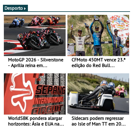
Desporto
MotoGP 2026 - Silverstone
CFMoto 450MT vence 23.ª
- Aprilia reina em
edição do Red Bull
Silverstone e Martin reforça
Romaniacs nas 3
liderança
Categorias Adventure -
Vitória na Ultimate, Core e
Lite
WorldSBK pondera alargar
Sidecars podem regressar
horizontes: Ásia e EUA na
ao Isle of Man TT em 2027
mira para 2027
após revisão de segurança