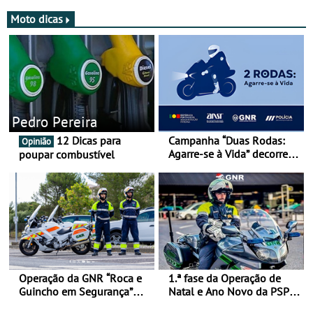
Moto dicas
Pedro Pereira
12 Dicas para
Campanha “Duas Rodas:
Opinião
Agarre-se à Vida” decorre
poupar combustível
de 17 a 23 de março
Operação da GNR “Roca e
1.ª fase da Operação de
Guincho em Segurança”
Natal e Ano Novo da PSP e
com resultados que
GNR menos trágica