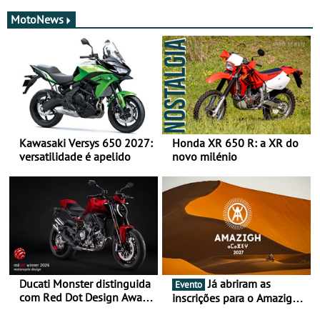
MotoNews
Kawasaki Versys 650 2027:
Honda XR 650 R: a XR do
versatilidade é apelido
novo milénio
Ducati Monster distinguida
Já abriram as
Evento
com Red Dot Design Award
inscrições para o Amazigh
2026
Raid 2027, que decorre em