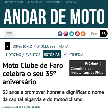
Andar de Moto
Auto News
Propedalar
Cardápio
Toggle
navigation
directório motoclubes
mapa
notícias / eventos
estórias
multimédia
Moto Clube de Faro
Calendário de
celebra o seu 35º
Mototurismo da FMP
para 2017
aniversário
35 anos a promover, honrar e dignificar o nome
da capital algarvia e do motociclismo.
andardemoto.pt
@ 6-2-2017
18:31:42