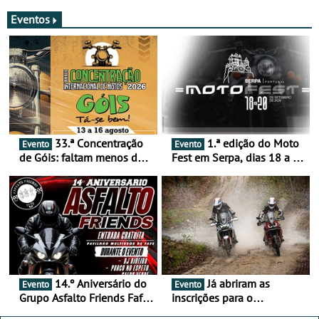
merecem reflexão
Eventos
33.ª Concentração
1.ª edição do Moto
Evento
Evento
de Góis: faltam menos de
Fest em Serpa, dias 18 a 20
duas semanas! - De 13 a
de setembro - A cultura das
16 de agosto
duas rodas invade o Baixo
Alentejo
14.º Aniversário do
Já abriram as
Evento
Evento
Grupo Asfalto Friends Fafe,
inscrições para o
dia 26 de setembro de
MotorBeach Rally Raid