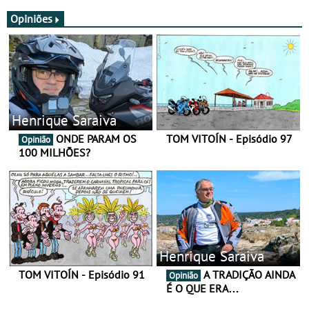
JawX
Opiniões
Henrique Saraiva
ONDE PARAM OS
TOM VITOÍN - Episódio 97
Opinião
100 MILHÕES?
Henrique Saraiva
TOM VITOÍN - Episódio 91
A TRADIÇÃO AINDA
Opinião
É O QUE ERA…