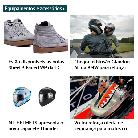
Equipamentos e acessórios
Estão disponíveis as botas
Chegou o blusão Glandon
Street 3 Faded WP da TCX
Air da BMW para reforçar
para utilização durante
oferta de equipamento de
todo o ano
verão
MT HELMETS apresenta o
Vector reforça oferta de
novo capacete Thunder 4 R
segurança para motos com
SV
nova gama de cadeados