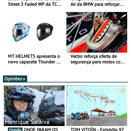
Street 3 Faded WP da TCX
Air da BMW para reforçar
para utilização durante
oferta de equipamento de
todo o ano
verão
MT HELMETS apresenta o
Vector reforça oferta de
novo capacete Thunder 4 R
segurança para motos com
SV
nova gama de cadeados
JawX
Opiniões
Henrique Saraiva
ONDE PARAM OS
TOM VITOÍN - Episódio 97
Opinião