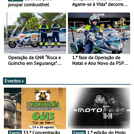
Agarre-se à Vida” decorre
poupar combustível
de 17 a 23 de março
Operação da GNR “Roca e
1.ª fase da Operação de
Guincho em Segurança”
Natal e Ano Novo da PSP e
com resultados que
GNR menos trágica
merecem reflexão
Eventos
33.ª Concentração
1.ª edição do Moto
Evento
Evento