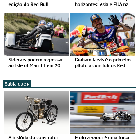
edição do Red Bull
horizontes: Ásia e EUA na
Romaniacs nas 3
mira para 2027
Categorias Adventure -
Vitória na Ultimate, Core e
Lite
Sidecars podem regressar
Graham Jarvis é o primeiro
ao Isle of Man TT em 2027
piloto a concluir os Red
após revisão de segurança
Bull Romaniacs numa
moto elétrica
Sabia que
A história do construtor
Moto a vapor é uma força