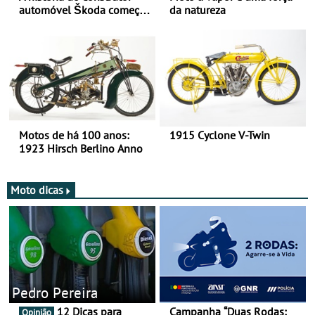
automóvel Škoda começou
da natureza
há mais de 120 anos nas
duas rodas!
Motos de há 100 anos:
1915 Cyclone V-Twin
1923 Hirsch Berlino Anno
Moto dicas
Pedro Pereira
12 Dicas para
Campanha “Duas Rodas:
Opinião