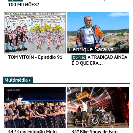
100 MILHÕES?
Henrique Saraiva
TOM VITOÍN - Episódio 91
A TRADIÇÃO AINDA
Opinião
É O QUE ERA…
Multimédia
44.ª Concentração Moto
34º Bike Show de Faro