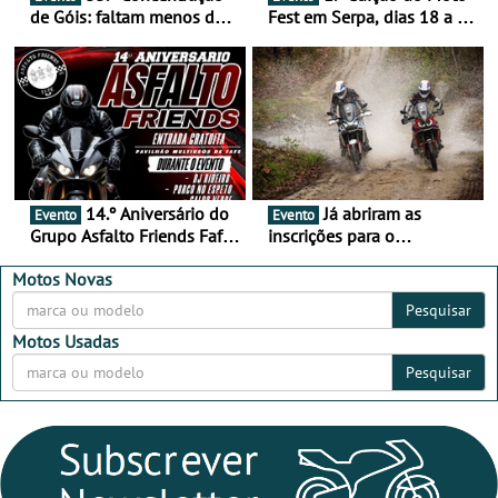
de Góis: faltam menos de
Fest em Serpa, dias 18 a 20
duas semanas! - De 13 a
de setembro - A cultura das
16 de agosto
duas rodas invade o Baixo
Alentejo
14.º Aniversário do
Já abriram as
Evento
Evento
Grupo Asfalto Friends Fafe,
inscrições para o
dia 26 de setembro de
MotorBeach Rally Raid
2026
2026
Motos Novas
Pesquisar
Motos Usadas
Pesquisar