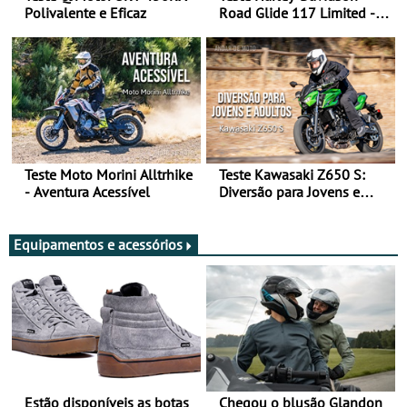
Polivalente e Eficaz
Road Glide 117 Limited - A
Arte de Viajar Longe
Teste Moto Morini Alltrhike
Teste Kawasaki Z650 S:
- Aventura Acessível
Diversão para Jovens e
Adultos
Equipamentos e acessórios
Estão disponíveis as botas
Chegou o blusão Glandon