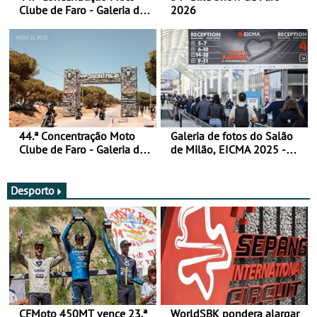
Clube de Faro - Galeria de
2026
fotos (sábado)
44.ª Concentração Moto
Galeria de fotos do Salão
Clube de Faro - Galeria de
de Milão, EICMA 2025 -
fotos (sexta-feira)
actualizada
Desporto
CFMoto 450MT vence 23.ª
WorldSBK pondera alargar