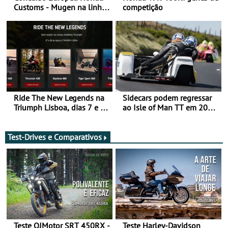
Customs - Mugen na linha
competição
da frente, vote nela para
ganhar
Ride The New Legends na
Sidecars podem regressar
Triumph Lisboa, dias 7 e 8
ao Isle of Man TT em 2027
de agosto
após revisão de segurança
Test-Drives e Comparativos
Teste QJMotor SRT 450RX -
Teste Harley-Davidson