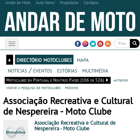
Andar de Moto
Auto News
Propedalar
Cardápio
Toggle
navigation
directório motoclubes
mapa
notícias / eventos
estórias
multimédia
Motoclubes em Portugal e Noutros Países (106 de 526)
anterior
voltar à pesquisa de motoclubes
próximo
Associação Recreativa e Cultural
de Nespereira - Moto Clube
Associação Recreativa e Cultural de
Nespereira
- Moto Clube