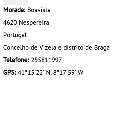
Morada:
Boavista
4620
Nespereira
Portugal
Concelho de Vizela e distrito de Braga
Telefone:
255811997
GPS:
41°15'22''N, 8°17'59''W