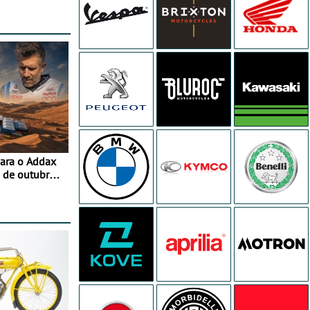
para o Addax
 de outubro -
ipação com o