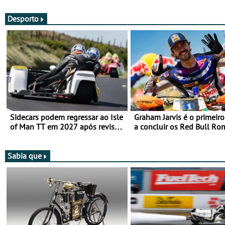
Desporto
Sidecars podem regressar ao Isle
Graham Jarvis é o primeiro
of Man TT em 2027 após revisão
a concluir os Red Bull Ro
de segurança
numa moto elétrica
Sabia que