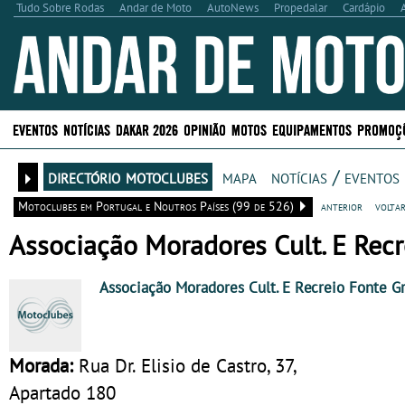
Tudo Sobre Rodas
Andar de Moto
AutoNews
Propedalar
Cardápio
EVENTOS
NOTÍCIAS
DAKAR 2026
OPINIÃO
MOTOS
EQUIPAMENTOS
PROMOÇ
directório motoclubes
mapa
notícias / eventos
Motoclubes em Portugal e Noutros Países (99 de 526)
anterior
volta
Associação Moradores Cult. E Recr
Associação Moradores Cult. E Recreio Fonte G
Morada:
Rua Dr. Elisio de Castro, 37,
Apartado 180