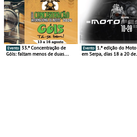
33.ª Concentração de
1.ª edição do Moto Fest
Evento
Evento
Góis: faltam menos de duas
em Serpa, dias 18 a 20 de
semanas! - De 13 a 16 de agosto
setembro - A cultura das 
rodas invade o Baixo Alen