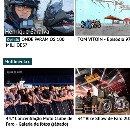
Henrique Saraiva
ONDE PARAM OS 100
TOM VITOÍN - Episódio 9
Opinião
MILHÕES?
Multimédia
44.ª Concentração Moto Clube de
34º Bike Show de Faro 20
Faro - Galeria de fotos (sábado)