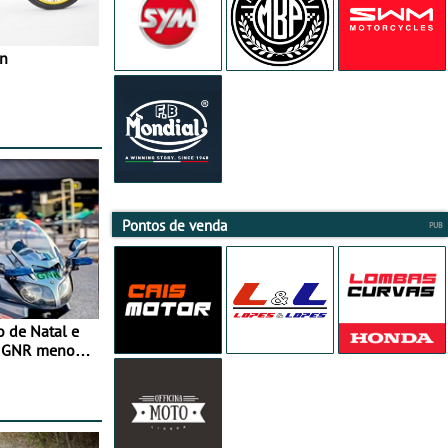
in
Pontos de venda
o de Natal e
e GNR menos