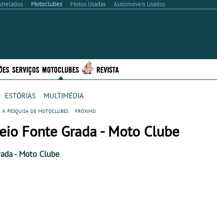
Atrelados
Motoclubes
Motos Usadas
Automóveis Usados
ÕES
SERVIÇOS
MOTOCLUBES
REVISTA
estórias
multimédia
r à pesquisa de motoclubes
próximo
eio Fonte Grada - Moto Clube
rada
- Moto Clube