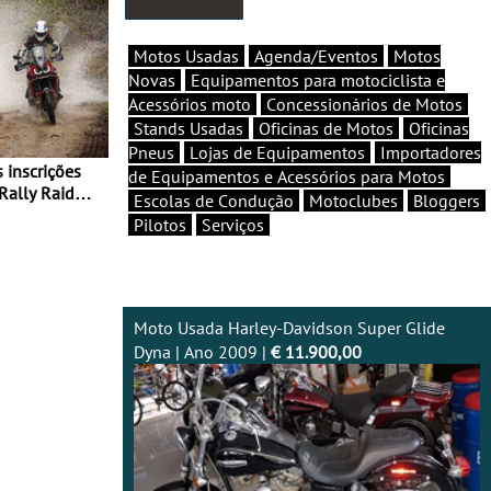
Motos Usadas
Agenda/Eventos
Motos
Novas
Equipamentos para motociclista e
Acessórios moto
Concessionários de Motos
Stands Usadas
Oficinas de Motos
Oficinas
Pneus
Lojas de Equipamentos
Importadores
de Equipamentos e Acessórios para Motos
Rally Raid
Escolas de Condução
Motoclubes
Bloggers
Pilotos
Serviços
Moto Usada Harley-Davidson Super Glide
Dyna | Ano 2009 |
€ 11.900,00