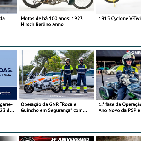
 da
Motos de há 100 anos: 1923
1915 Cyclone V-Tw
Hirsch Berlino Anno
garre-
Operação da GNR “Roca e
1.ª fase da Operaçã
 23 de
Guincho em Segurança” com
Ano Novo da PSP 
resultados que merecem reflexão
trágica