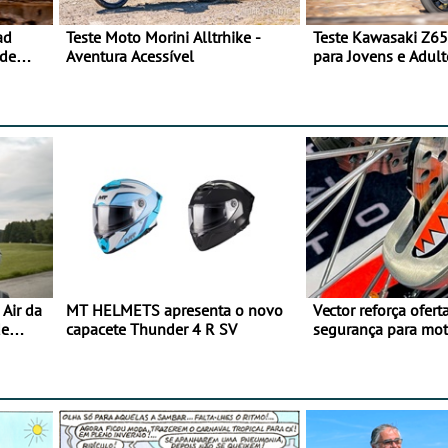
ad
Teste Moto Morini Alltrhike -
Teste Kawasaki Z65
 de
Aventura Acessível
para Jovens e Adult
Air da
MT HELMETS apresenta o novo
Vector reforça ofert
de
capacete Thunder 4 R SV
segurança para mo
gama de cadeados