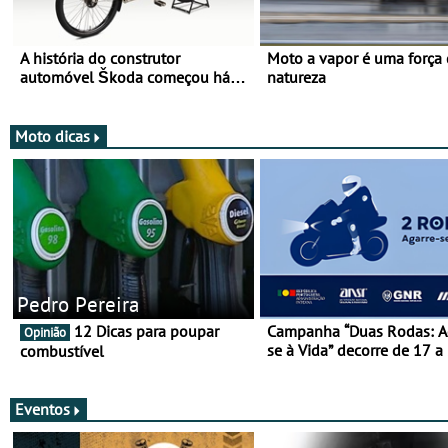
A história do construtor
Moto a vapor é uma força
automóvel Škoda começou há
natureza
mais de 120 anos nas duas
rodas!
Moto dicas
Pedro Pereira
12 Dicas para poupar
Campanha “Duas Rodas: A
Opinião
se à Vida” decorre de 17 a
combustível
março
Eventos