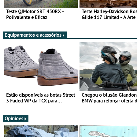
Teste QJMotor SRT 450RX -
Teste Harley-Davidson Ro
Polivalente e Eficaz
Glide 117 Limited - A Arte
Viajar Longe
Equipamentos e acessórios
Estão disponíveis as botas Street
Chegou o blusão Glandon 
3 Faded WP da TCX para
BMW para reforçar oferta 
utilização durante todo o ano
equipamento de verão
Opiniões