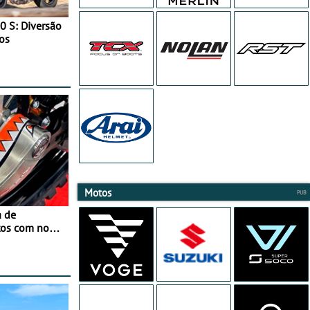
0 S: Diversão
os
Motos
a de
tos com nova
 JawX