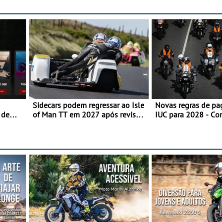
Sidecars podem regressar ao Isle
Novas regras de p
 de
of Man TT em 2027 após revisão
IUC para 2028 - Co
de segurança
transição em 2027