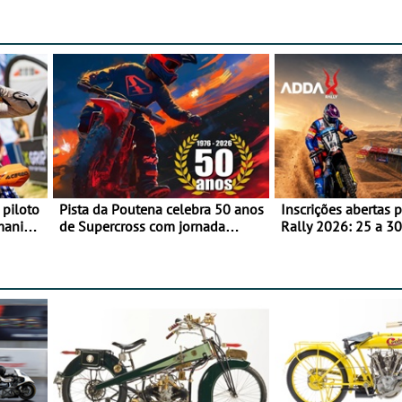
 piloto
Pista da Poutena celebra 50 anos
Inscrições abertas 
maniacs
de Supercross com jornada
Rally 2026: 25 a 30
dupla, dias 1 e 2 de agosto
Proposta de partic
Team Bianchi Prata