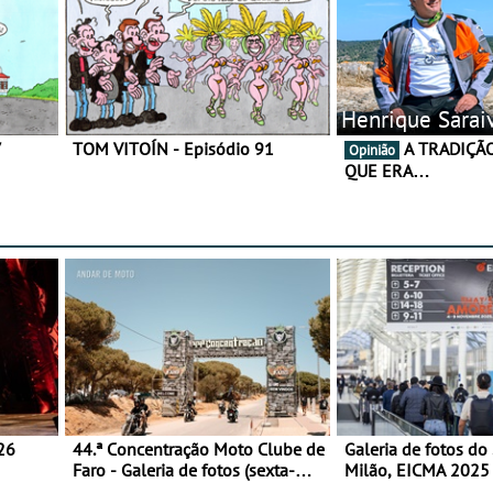
Henrique Sarai
7
TOM VITOÍN - Episódio 91
A TRADIÇÃO AINDA É O
Opinião
QUE ERA…
26
44.ª Concentração Moto Clube de
Galeria de fotos do
Faro - Galeria de fotos (sexta-
Milão, EICMA 2025 
feira)