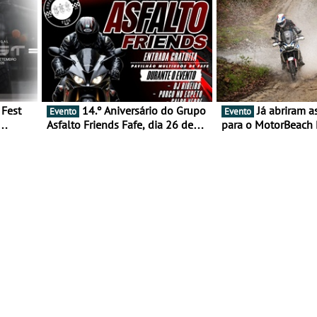
14.º Aniversário do Grupo
Já abriram as inscrições
Evento
Evento
Asfalto Friends Fafe, dia 26 de
para o MotorBeach 
duas
setembro de 2026
2026
tejo