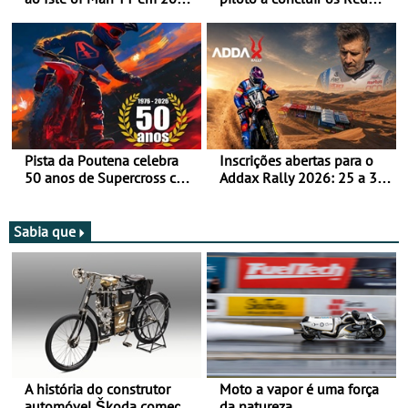
após revisão de segurança
Bull Romaniacs numa
moto elétrica
Pista da Poutena celebra
Inscrições abertas para o
50 anos de Supercross com
Addax Rally 2026: 25 a 30
jornada dupla, dias 1 e 2
de outubro - Proposta de
de agosto
participação com o Team
Bianchi Prata
Sabia que
A história do construtor
Moto a vapor é uma força
automóvel Škoda começou
da natureza