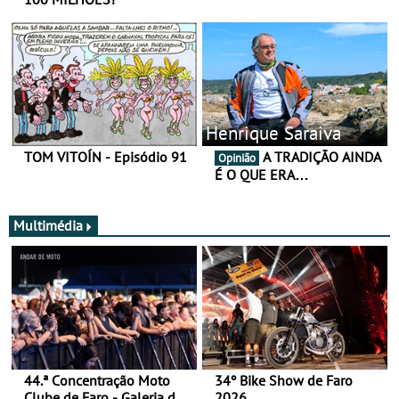
Henrique Saraiva
TOM VITOÍN - Episódio 91
A TRADIÇÃO AINDA
Opinião
É O QUE ERA…
Multimédia
44.ª Concentração Moto
34º Bike Show de Faro
Clube de Faro - Galeria de
2026