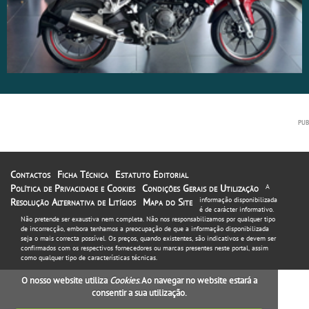
Contactos
Ficha Técnica
Estatuto Editorial
Política de Privacidade e Cookies
Condições Gerais de Utilização
A
informação disponibilizada
Resolução Alternativa de Litígios
Mapa do Site
é de carácter informativo.
Não pretende ser exaustiva nem completa. Não nos responsabilizamos por qualquer tipo
de incorrecção, embora tenhamos a preocupação de que a informação disponibilizada
seja o mais correcta possível. Os preços, quando existentes, são indicativos e devem ser
confirmados com os respectivos fornecedores ou marcas presentes neste portal, assim
como qualquer tipo de características técnicas.
O nosso website utiliza
Cookies
. Ao navegar no website estará a
consentir a sua utilização.