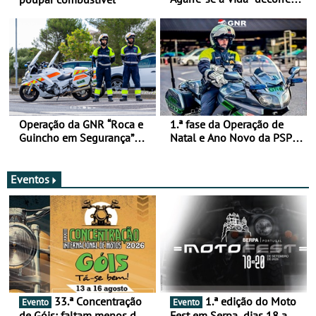
de 17 a 23 de março
Operação da GNR “Roca e
1.ª fase da Operação de
Guincho em Segurança”
Natal e Ano Novo da PSP e
com resultados que
GNR menos trágica
merecem reflexão
Eventos
33.ª Concentração
1.ª edição do Moto
Evento
Evento
de Góis: faltam menos de
Fest em Serpa, dias 18 a 20