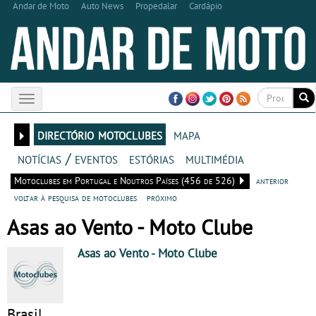
Andar de Moto
Auto News
Propedalar
Cardápio
Toggle
navigation
directório motoclubes
mapa
notícias / eventos
estórias
multimédia
Motoclubes em Portugal e Noutros Países (456 de 526)
anterior
voltar à pesquisa de motoclubes
próximo
Asas ao Vento - Moto Clube
Asas ao Vento
- Moto Clube
Brasil