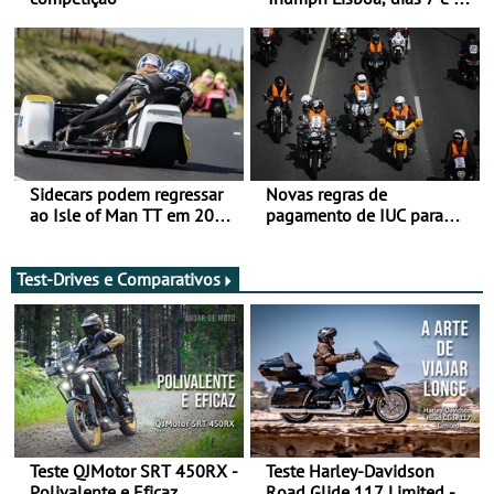
de agosto
Sidecars podem regressar
Novas regras de
ao Isle of Man TT em 2027
pagamento de IUC para
após revisão de segurança
2028 - Com ano de
transição em 2027
Test-Drives e Comparativos
Teste QJMotor SRT 450RX -
Teste Harley-Davidson
Polivalente e Eficaz
Road Glide 117 Limited - A