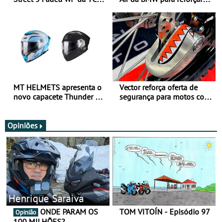
para utilização durante
oferta de equipamento de
todo o ano
verão
MT HELMETS apresenta o
Vector reforça oferta de
novo capacete Thunder 4 R
segurança para motos com
SV
nova gama de cadeados
JawX
Opiniões
Henrique Saraiva
ONDE PARAM OS
TOM VITOÍN - Episódio 97
Opinião
100 MILHÕES?