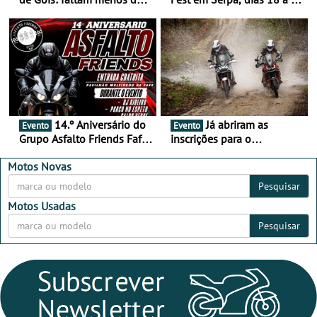
duas semanas! - De 13 a
de setembro - A cultura das
16 de agosto
duas rodas invade o Baixo
Alentejo
14.º Aniversário do
Já abriram as
Evento
Evento
Grupo Asfalto Friends Fafe,
inscrições para o
dia 26 de setembro de
MotorBeach Rally Raid
2026
2026
Motos Novas
Pesquisar
Motos Usadas
Pesquisar