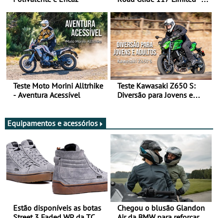
Arte de Viajar Longe
Teste Moto Morini Alltrhike
Teste Kawasaki Z650 S:
- Aventura Acessível
Diversão para Jovens e
Adultos
Equipamentos e acessórios
Estão disponíveis as botas
Chegou o blusão Glandon
Street 3 Faded WP da TCX
Air da BMW para reforçar