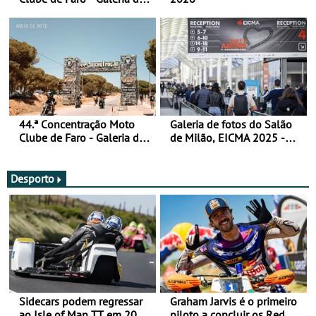
fotos (sábado)
44.ª Concentração Moto
Galeria de fotos do Salão
Clube de Faro - Galeria de
de Milão, EICMA 2025 -
fotos (sexta-feira)
actualizada
Desporto
Sidecars podem regressar
Graham Jarvis é o primeiro
ao Isle of Man TT em 2027
piloto a concluir os Red