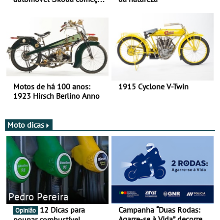
há mais de 120 anos nas
duas rodas!
Motos de há 100 anos:
1915 Cyclone V-Twin
1923 Hirsch Berlino Anno
Moto dicas
Pedro Pereira
12 Dicas para
Campanha “Duas Rodas:
Opinião
Agarre-se à Vida” decorre
poupar combustível