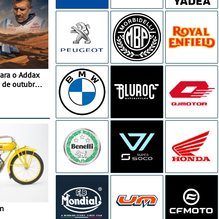
para o Addax
 de outubro -
ipação com o
in