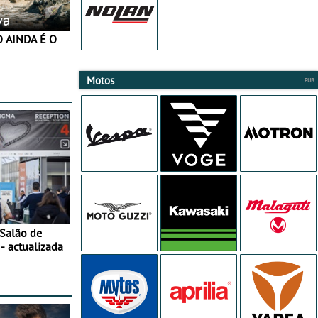
va
Motos
 Salão de
- actualizada