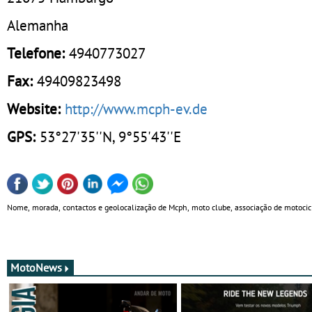
Alemanha
Telefone:
4940773027
Fax:
49409823498
Website:
http://www.mcph-ev.de
GPS:
53°27'35''N, 9°55'43''E
Nome, morada, contactos e geolocalização de Mcph, moto clube, associação de motoci
MotoNews