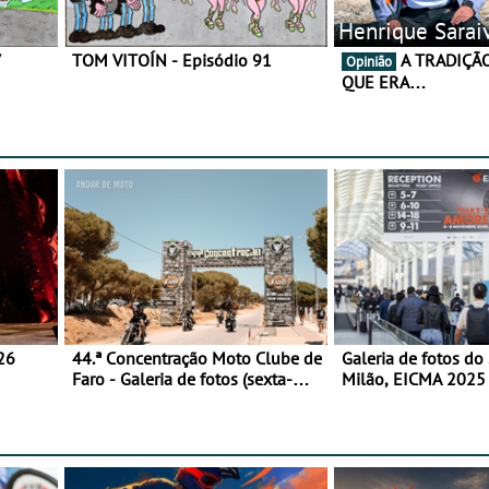
Henrique Sarai
7
TOM VITOÍN - Episódio 91
A TRADIÇÃO AINDA É O
Opinião
QUE ERA…
26
44.ª Concentração Moto Clube de
Galeria de fotos do
Faro - Galeria de fotos (sexta-
Milão, EICMA 2025 
feira)