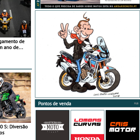
agamento de
m ano de
Pontos de venda
0 S: Diversão
os