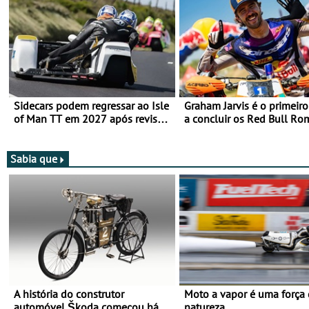
Sidecars podem regressar ao Isle
Graham Jarvis é o primeiro
of Man TT em 2027 após revisão
a concluir os Red Bull Ro
de segurança
numa moto elétrica
Sabia que
A história do construtor
Moto a vapor é uma força
automóvel Škoda começou há
natureza