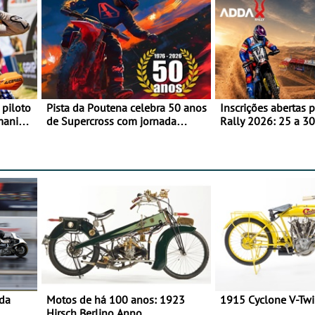
 piloto
Pista da Poutena celebra 50 anos
Inscrições abertas 
maniacs
de Supercross com jornada
Rally 2026: 25 a 30
dupla, dias 1 e 2 de agosto
Proposta de partic
Team Bianchi Prata
 da
Motos de há 100 anos: 1923
1915 Cyclone V-Tw
Hirsch Berlino Anno