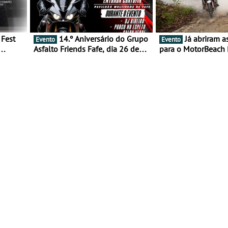
14.º Aniversário do Grupo
Já abriram as inscrições
Evento
Evento
Asfalto Friends Fafe, dia 26 de
para o MotorBeach 
duas
setembro de 2026
2026
tejo