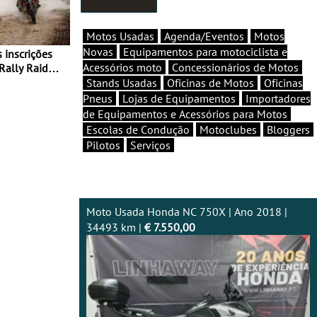
Motos Usadas
Agenda/Eventos
Motos
Novas
Equipamentos para motociclista e
Acessórios moto
Concessionários de Motos
Rally Raid
Stands Usadas
Oficinas de Motos
Oficinas
Pneus
Lojas de Equipamentos
Importadores
de Equipamentos e Acessórios para Motos
Escolas de Condução
Motoclubes
Bloggers
Pilotos
Serviços
Moto Usada Honda NC 750X | Ano 2018 |
34493 km |
€ 7.550,00