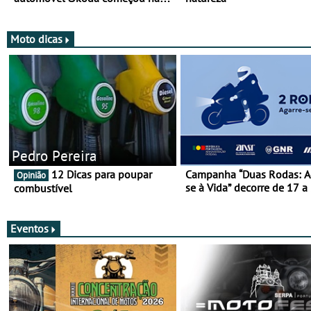
mais de 120 anos nas duas
rodas!
Moto dicas
Pedro Pereira
12 Dicas para poupar
Campanha “Duas Rodas: A
Opinião
se à Vida” decorre de 17 a
combustível
março
Eventos