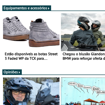
Equipamentos e acessórios
Estão disponíveis as botas Street
Chegou o blusão Glandon 
3 Faded WP da TCX para
BMW para reforçar oferta 
utilização durante todo o ano
equipamento de verão
Opiniões