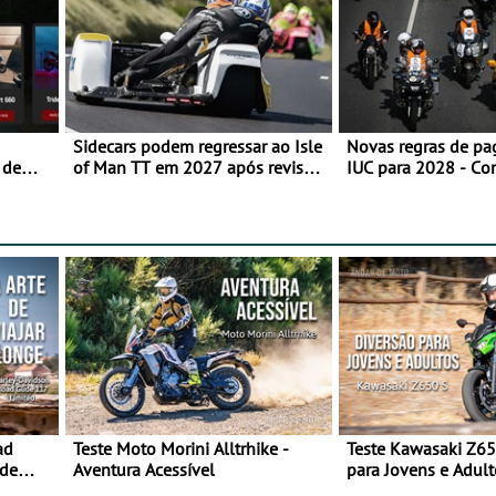
Sidecars podem regressar ao Isle
Novas regras de p
 de
of Man TT em 2027 após revisão
IUC para 2028 - Co
de segurança
transição em 2027
ad
Teste Moto Morini Alltrhike -
Teste Kawasaki Z65
 de
Aventura Acessível
para Jovens e Adult