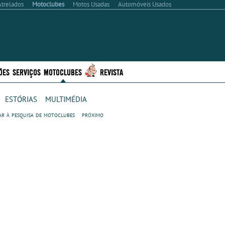
Atrelados
Motoclubes
Motos Usadas
Automóveis Usados
ÕES
SERVIÇOS
MOTOCLUBES
REVISTA
estórias
multimédia
ar à pesquisa de motoclubes
próximo