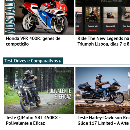
Honda VFR 400R: genes de
Ride The New Legends na
competição
Triumph Lisboa, dias 7 e 8
agosto
Test-Drives e Comparativos
Teste QJMotor SRT 450RX -
Teste Harley-Davidson Ro
Polivalente e Eficaz
Glide 117 Limited - A Arte
Viajar Longe