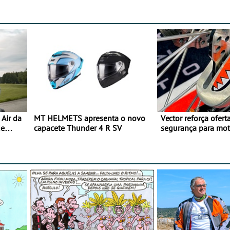
Air da
MT HELMETS apresenta o novo
Vector reforça ofert
de
capacete Thunder 4 R SV
segurança para mo
gama de cadeados