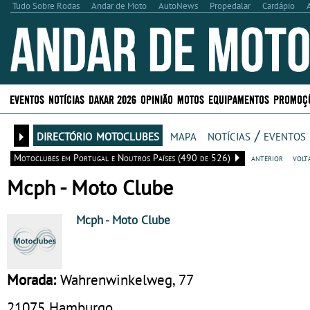
Tudo Sobre Rodas
Andar de Moto
AutoNews
Propedalar
Cardápio
EVENTOS
NOTÍCIAS
DAKAR 2026
OPINIÃO
MOTOS
EQUIPAMENTOS
PROMOÇ
directório motoclubes
mapa
notícias / eventos
Motoclubes em Portugal e Noutros Países (490 de 526)
anterior
volt
Mcph - Moto Clube
Mcph
- Moto Clube
Morada:
Wahrenwinkelweg, 77
21075
Hamburgo