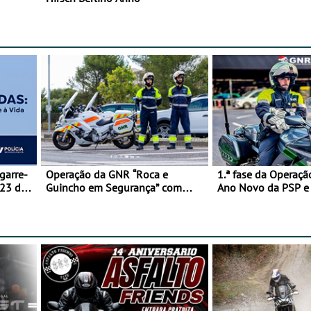
garre-
Operação da GNR “Roca e
1.ª fase da Operaçã
 23 de
Guincho em Segurança” com
Ano Novo da PSP 
resultados que merecem reflexão
trágica