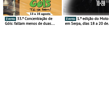
33.ª Concentração de
1.ª edição do Moto Fest
Evento
Evento
Góis: faltam menos de duas
em Serpa, dias 18 a 20 de
semanas! - De 13 a 16 de agosto
setembro - A cultura das 
rodas invade o Baixo Alen